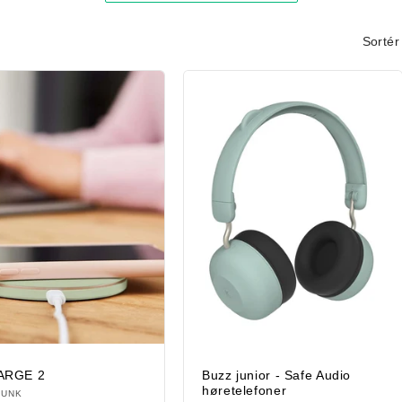
Sortér 
ARGE 2
Buzz junior - Safe Audio
høretelefoner
ndler:
FUNK