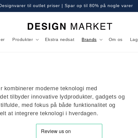
Designvarer til outlet priser | Spar op til 80% på nogle varer
er
Produkter
Ekstra nedsat
Brands
Om os
Lag
er kombinerer moderne teknologi med
ndet tilbyder innovative lydprodukter, gadgets og
tilfulde, med fokus på både funktionalitet og
elt at integrere teknologi i hverdagen.