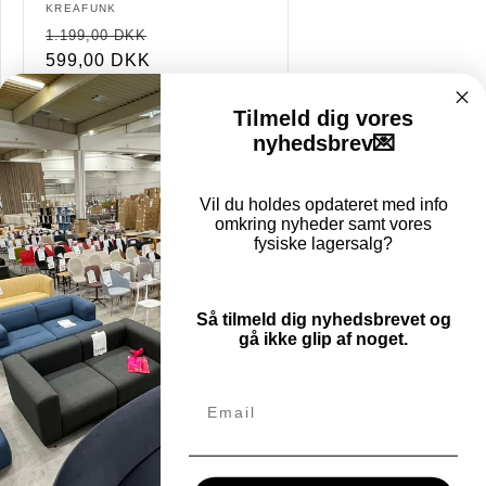
Forhandler:
KREAFUNK
Normalpris
Restparti
1.199,00 DKK
599,00 DKK
Tilmeld dig vores
Læg i indkøbskurv
nyhedsbrev💌
Vil du holdes opdateret med info
omkring nyheder samt vores
fysiske lagersalg?
Så tilmeld dig nyhedsbrevet og
gå ikke glip af noget.