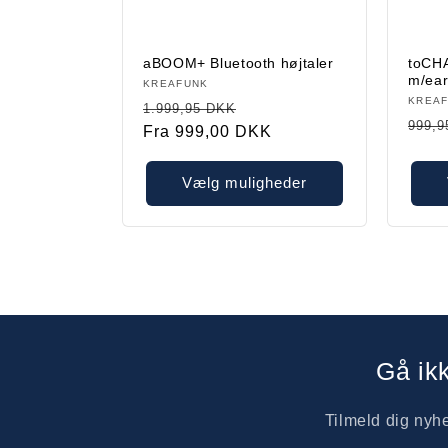
aBOOM+ Bluetooth højtaler
toCH
m/ea
Forhandler:
KREAFUNK
Forha
KREA
Normalpris
Restparti
1.999,95 DKK
Norm
999,9
Fra 999,00 DKK
Vælg muligheder
Gå ik
Tilmeld dig ny