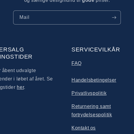
og særlige designfund til
gode
priser.
Mail
ERSALG
SERVICEVILKÅR
INGSTIDER
FAQ
r åbent udvalgte
nder i løbet af året. Se
Handelsbetingelser
gstider
her
.
Privatlivspolitik
Returnering samt
fortrydelsespolitik
Kontakt os