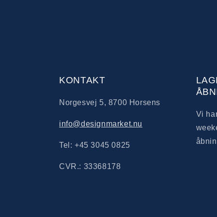
KONTAKT
LAG
ÅBN
Norgesvej 5, 8700 Horsens
Vi ha
info@designmarket.nu
weeke
åbnin
Tel: +45 3045 0825
CVR.: 33368178