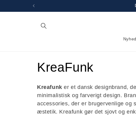
Gå til
indhold
Nyhed
K
KreaFunk
o
Kreafunk
er et dansk designbrand, d
minimalistisk og farverigt design. Bra
l
accessories, der er brugervenlige og s
æstetik. Kreafunk gør det sjovt og enk
l
e