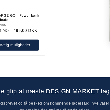
ARGE GO - Power bank
rbuds
ndler:
FUNK
alpris
Restparti
499,00 DKK
5 DKK
Vælg muligheder
ke glip af næste DESIGN MARKET lag
hedsbrevet og få besked om kommende lagersalg, nye vare