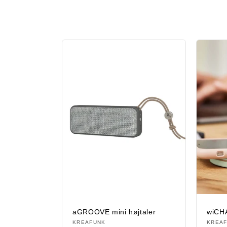
k
t
i
o
n
:
aGROOVE mini højtaler
wiCH
Forhandler:
KREAFUNK
Forha
KREA