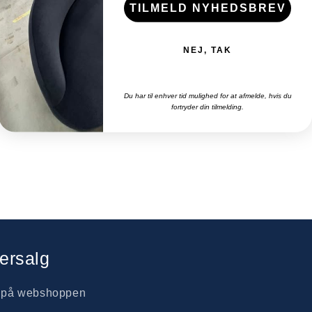
TILMELD NYHEDSBREV
NEJ, TAK
Du har til enhver tid mulighed for at afmelde, hvis du
fortryder din tilmelding.
ersalg
r på webshoppen