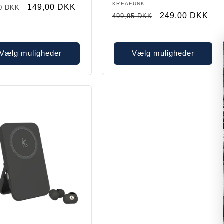
Forhandler:
KREAFUNK
alpris
Restparti
149,00 DKK
0 DKK
Normalpris
Restparti
249,00 DKK
499,95 DKK
Vælg muligheder
Vælg muligheder