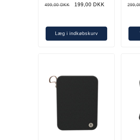
Normalpris
Restparti
199,00 DKK
Norm
499,00 DKK
299,0
Læg i indkøbskurv